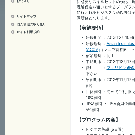
お問合せ
に必要なスキルセットの強化、現
理解促進を狙いとするプログラ
に行われるビジネス英語以外は全
サイトマップ
同研修となります。
個人情報の取り扱い
【実施要領】
サイト利用規約
研修期間
：2013年2月10日(
研修場所
：
Asian Institute
(ACCM)
（マニラ首都圏、マ
宿泊場所
：同上
申込期限 ：2012年12月12日
費用 ：
フィリピン研修
下さい
早割期限 ：2012年11月1
割引
団体割引 ：初めてご利用
10%割引
JISA割引 ：JISA会員
5%割引
【プログラム内容】
ビジネス英語 (5日間）