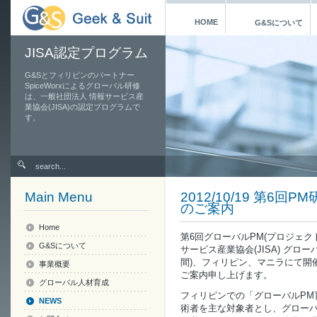
HOME
G&Sについて
JISA認定プログラム
G&Sとフィリピンのパートナー
SpiceWorxによるグローバル研修
は、一般社団法人 情報サービス産
業協会(JISA)の認定プログラムで
す。
Main Menu
2012/10/19 第6
のご案内
Home
第6回グローバルPM(プロジェク
G&Sについて
サービス産業協会(JISA) グローバ
間)、フィリピン、マニラにて開
事業概要
ご案内申し上げます。
グローバル人材育成
フィリピンでの「グローバルPM
NEWS
術者を主な対象者とし、グロー