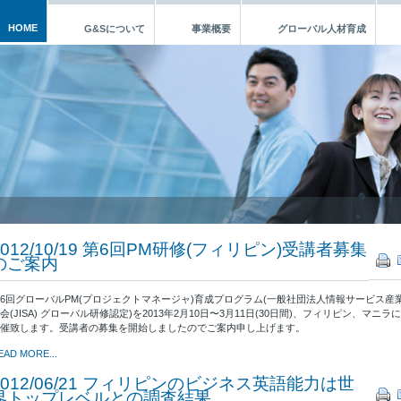
HOME
G&Sについて
事業概要
グローバル人材育成
2012/10/19 第6回PM研修(フィリピン)受講者募集
のご案内
6回グローバルPM(プロジェクトマネージャ)育成プログラム(一般社団法人情報サービス産
会(JISA) グローバル研修認定)を2013年2月10日〜3月11日(30日間)、フィリピン、マニラ
催致します。受講者の募集を開始しましたのでご案内申し上げます。
EAD MORE...
2012/06/21 フィリピンのビジネス英語能力は世
界トップレベルとの調査結果