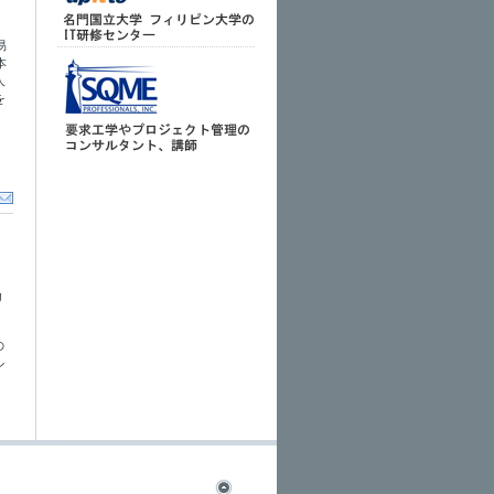
易
本
人
を
、
リ
の
ル
。