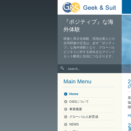
『ポジティブ』な海
外体験
研修と異文化体験、現地企業人との
合同研修や交流は、必ず『ポジティ
ブ』な海外体験となり、グローバル
ビジネスに対する前向きなマインド
セット醸成と自信につながります。
Main Menu
Home
第
G&Sについて
協
開
事業概要
R
グローバル人材育成
NEWS