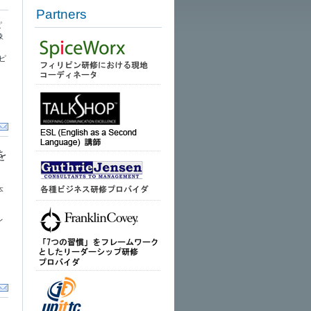
Partners
ピ
象
ピ
を
本
レ
、