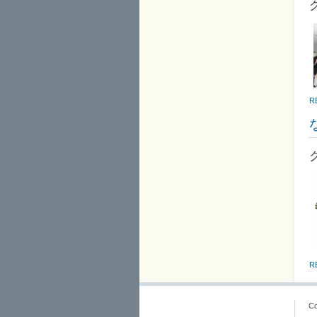
R
R
Co