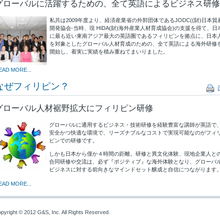
グローバルに活躍するための、全て英語によるビジネス研修
私共は2009年度より、経済産業省の外郭団体であるJODC((財)日本貿
開発協会-当時、現 HIDA(財)海外産業人材育成協会)の支援を得て、日
に最も近い東南アジア最大の英語圏であるフィリピンを拠点に、日本
を対象としたグローバル人材育成のための、全て英語による海外研修
開始し、着実に実績を積み重ねてまいりました。
EAD MORE...
なぜフィリピン？
グローバル人材裾野拡大にフィリピン研修
グローバルに通用するビジネス・技術研修を経験豊富な講師が英語で
安全かつ快適な環境で、リーズナブルなコストで実現可能なのがフィ
ピンでの研修です。
しかも日本から僅か４時間の距離。研修と異文化体験、現地企業人と
合同研修や交流は、必ず『ポジティブ』な海外体験となり、グローバ
ビジネスに対する前向きなマインドセット醸成と自信につながります
EAD MORE...
pyright © 2012 G&S, Inc. All Rights Reserved.