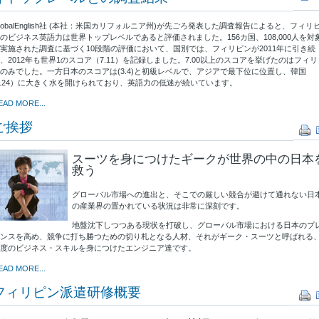
lobalEnglish社 (本社：米国カリフォルニア州)が先ごろ発表した調査報告によると、フィリ
のビジネス英語力は世界トップレベルであると評価されました。156カ国、108,000人を対
実施された調査に基づく10段階の評価において、国別では、フィリピンが2011年に引き続
、2012年も世界1のスコア（7.11）を記録しました。7.00以上のスコアを挙げたのはフィリ
のみでした。一方日本のスコアは(3.4)と初級レベルで、アジアで最下位に位置し、韓国
5.24）に大きく水を開けられており、英語力の低迷が続いています。
EAD MORE...
ご挨拶
スーツを身につけたギークが世界の中の日本
救う
グローバル市場への進出と、そこでの厳しい競合が避けて通れない日
の産業界の置かれている状況は非常に深刻です。
地盤沈下しつつある現状を打破し、グローバル市場における日本のプ
ンスを高め、競争に打ち勝つための切り札となる人材、それがギーク・スーツと呼ばれる
度のビジネス・スキルを身につけたエンジニア達です。
EAD MORE...
フィリピン派遣研修概要