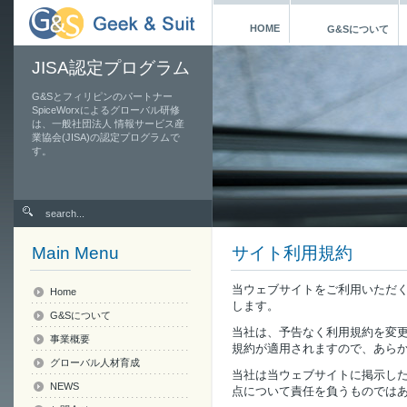
HOME
G&Sについて
JISA認定プログラム
G&Sとフィリピンのパートナー
SpiceWorxによるグローバル研修
は、一般社団法人 情報サービス産
業協会(JISA)の認定プログラムで
す。
Main Menu
サイト利用規約
当ウェブサイトをご利用いただ
Home
します。
G&Sについて
当社は、予告なく利用規約を変
事業概要
規約が適用されますので、あら
グローバル人材育成
当社は当ウェブサイトに掲示し
NEWS
点について責任を負うものでは