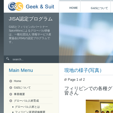
HOME
G&Sについて
JISA認定プログラム
G&Sとフィリピンのパートナー
SpiceWorxによるグローバル研修
は、一般社団法人 情報サービス産
業協会(JISA)の認定プログラムで
す。
Main Menu
現地の様子(写真）
Page 1 of 2
Home
フィリピンでの各種グ
G&Sについて
皆さん
事業概要
グローバル人材育成
グローバル人材とは
フィリピン派遣研修概要