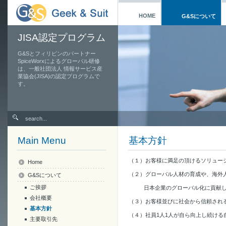
HOME
G&Sについて
JISA認定プログラム
G&Sとフィリピンのパートナー
SpiceWorxによるグローバル研修
は、一般社団法人 情報サービス産
業協会(JISA)の認定プログラムで
す。
Main Menu
基本方針
（１）お客様に満足の頂けるソリュー
Home
（２）グローバル人材の育成や、海外
G&Sについて
ご挨拶
日本企業のグローバル化に貢献
会社概要
（３）お客様並びに社会から信頼され
基本方針
（４）社員1人1人が自ら向上し続ける
主要取引先