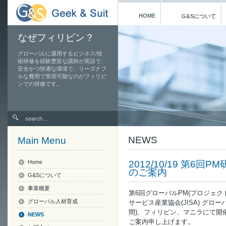
HOME
G&Sについて
なぜフィリピン？
グローバルに通用するビジネス/技
術研修を経験豊富な講師が英語で、
安全かつ快適な環境で、リーズナブ
ルな費用で実現可能なのがフィリピ
ンでの研修です。
NEWS
Main Menu
Home
2012/10/19 第6
のご案内
G&Sについて
事業概要
第6回グローバルPM(プロジェク
グローバル人材育成
サービス産業協会(JISA) グローバ
間)、フィリピン、マニラにて開
NEWS
ご案内申し上げます。