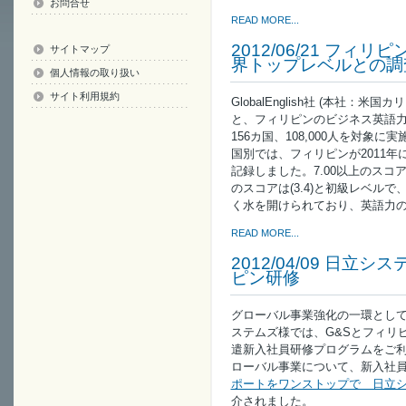
お問合せ
READ MORE...
2012/06/21 フ
サイトマップ
界トップレベルとの調
個人情報の取り扱い
サイト利用規約
GlobalEnglish社 (本社
と、フィリピンのビジネス英語
156カ国、108,000人を対象
国別では、フィリピンが2011年に
記録しました。7.00以上のス
のスコアは(3.4)と初級レベルで
く水を開けられており、英語力
READ MORE...
2012/04/09 日立
ピン研修
グローバル事業強化の一環とし
ステムズ様では、G&Sとフィリピ
遣新入社員研修プログラムをご
ローバル事業について、新入社
ポートをワンストップで 日立
介されました。