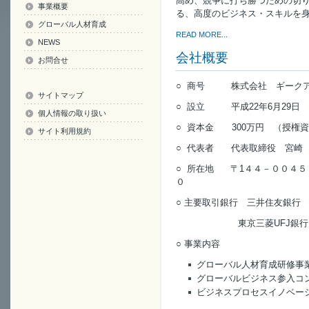
高め、競争に打ち勝つための切
事業概要
る、高度のビジネス・スキルを
グローバル人材育成
READ MORE...
NEWS
会社概要
お問合せ
○ 商号 株式会社 ギークアンドスーツ
サイトマップ
○ 設立 平成22年6月29日
個人情報の取り扱い
○ 資本金 300万円 （授権資本
サイト利用規約
○ 代表者 代表取締役 宮崎
○ 所在地 〒1４４－００４５
０
○ 主要取引銀行 三井住友銀行
東京三菱UFJ銀
○ 事業内容
グローバル人材育成研修事
グローバルビジネス参入コ
ビジネスプロセスイノベー