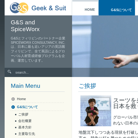
HOME
G&Sについて
G&S and
SpiceWorx
G&Sとフィリピンのパートナー企業
SPICEWORX CONSULTANCY, INC.
は、日本に最も近いアジアの英語圏
フィリピンで、全て英語によるグロ
ーバル人材育成研修プログラムを企
画、運営しています。
Main Menu
ご挨拶
スーツを
Home
日本を救
G&Sについて
ご挨拶
グローバル市
会社概要
れない日本の
基本方針
地盤沈下しつつある現状を打破
主要取引先