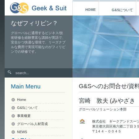
HOME
G&Sについて
なぜフィリピン？
グローバルに通用するビジネス/技
術研修を経験豊富な講師が英語で、
安全かつ快適な環境で、リーズナブ
ルな費用で実現可能なのがフィリピ
ンでの研修です。
G&Sへのお問合せ/資
Main Menu
宮崎 敦夫 (みやざき
Home
G&Sについて
グローバルソリューション本部
事業概要
株式会社 ギークアンドスーツ（
グローバル人材育成
東京都大田区南六郷二丁目３５
〒1４４－００４５
NEWS