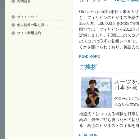
お問合せ
GlobalEnglish社 (本社
サイトマップ
と、フィリピンのビジネス英語
156カ国、108,000人を対象
個人情報の取り扱い
国別では、フィリピンが2011年に
サイト利用規約
記録しました。7.00以上のス
のスコアは(3.4)と初級レベルで
く水を開けられており、英語力
READ MORE...
ご挨拶
スーツを
日本を救
グローバル市
れない日本の
地盤沈下しつつある現状を打破
高め、競争に打ち勝つための切
る、高度のビジネス・スキルを
READ MORE...