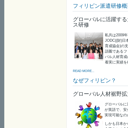
フィリピン派遣研修概
グローバルに活躍する
ス研修
私共は200
JODC((財)
育成協会)の
語圏であるフ
バル人材育成
着実に実績を
READ MORE...
なぜフィリピン？
グローバル人材裾野拡
グローバルに
が英語で、安
実現可能なの
しかも日本か