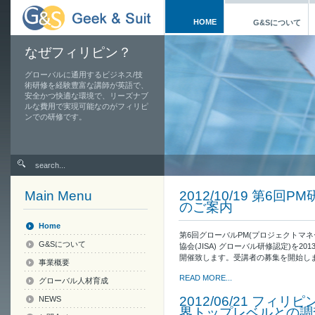
HOME
G&Sについて
なぜフィリピン？
グローバルに通用するビジネス/技
術研修を経験豊富な講師が英語で、
安全かつ快適な環境で、リーズナブ
ルな費用で実現可能なのがフィリピ
ンでの研修です。
Main Menu
2012/10/19 第6
のご案内
Home
第6回グローバルPM(プロジェクトマ
G&Sについて
協会(JISA) グローバル研修認定)を20
開催致します。受講者の募集を開始し
事業概要
READ MORE...
グローバル人材育成
2012/06/21 フ
NEWS
界トップレベルとの調