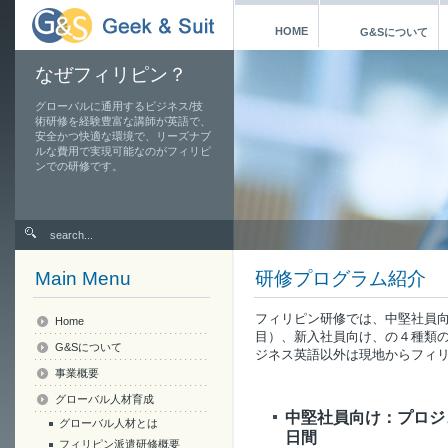
HOME
G&Sについて
なぜフィリピン？
グローバルに通用するビジネス/技
術研修を経験豊富な講師が英語で、
安全かつ快適な環境で、リーズナブ
ルな費用で実現可能なのがフィリピ
ンでの研修です。
Main Menu
研修プログラム紹介
フィリピン研修では、中堅社員向け
Home
目）、新入社員向け、の４種類
G&Sについて
ジネス英語以外は現地からフィ
事業概要
グローバル人材育成
中堅社員向け：プロジェ
グローバル人材とは
日間
フィリピン派遣研修概要