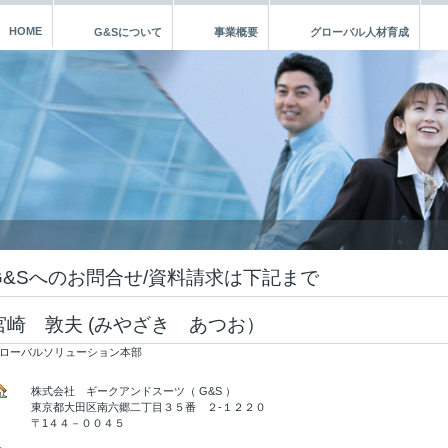
HOME
G&Sについて
事業概要
グローバル人材育成
G&Sへのお問合せ/資料請求は下記まで
宮崎 敦夫 (みやざき あつお）
ローバルソリューション本部
株式会社 ギークアンドスーツ（ G&S ）
東京都大田区南六郷二丁目３５番 ２-１２２０
〒1４４－００４５