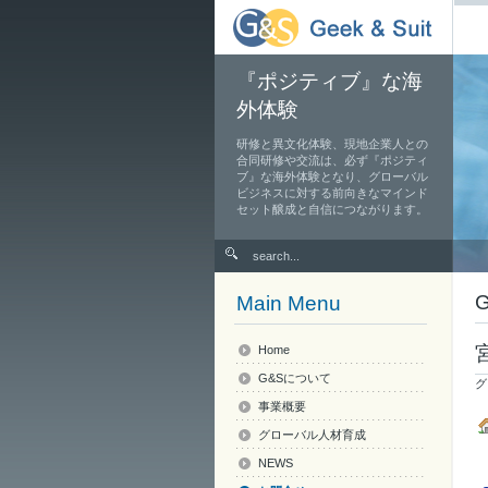
『ポジティブ』な海
外体験
研修と異文化体験、現地企業人との
合同研修や交流は、必ず『ポジティ
ブ』な海外体験となり、グローバル
ビジネスに対する前向きなマインド
セット醸成と自信につながります。
Main Menu
Home
G&Sについて
グ
事業概要
グローバル人材育成
NEWS