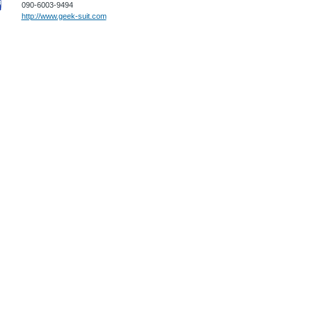
090-6003-9494
http://www.geek-suit.com